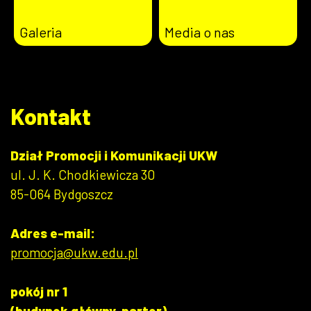
Galeria
Media o nas
Kontakt
Dział Promocji i Komunikacji UKW
ul. J. K. Chodkiewicza 30
85-064 Bydgoszcz
Adres e-mail:
promocja@ukw.edu.pl
pokój nr 1
(budynek główny, parter)