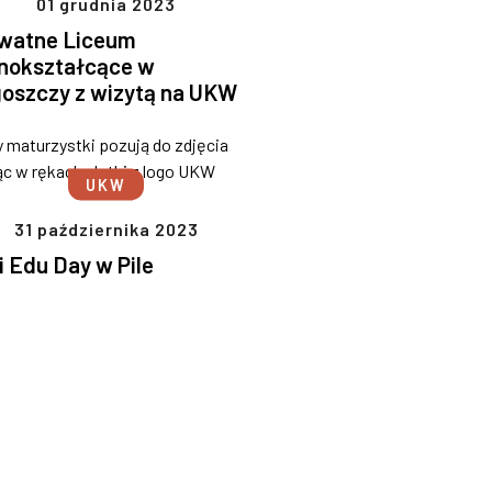
01 grudnia 2023
ywatne Liceum
nokształcące w
oszczy z wizytą na UKW
UKW
31 października 2023
i Edu Day w Pile