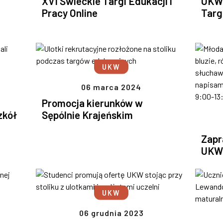
XVI Świeckie Targi Edukacji i
UKW 
Pracy Online
Targ
UKW
06 marca 2024
Promocja kierunków w
zkół
Sępólnie Krajeńskim
Zapr
UK
UKW
06 grudnia 2023