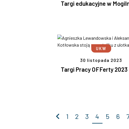
Targi edukacyjne w Mogil
UKW
30 listopada 2023
Targi Pracy OFFerty 2023
Poprzednia
1
2
3
4
5
6