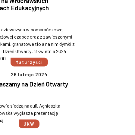
na Włocławskich
ach Edukacyjnych
Maturzyści
26 lutego 2024
aszamy na Dzień Otwarty
W
UKW