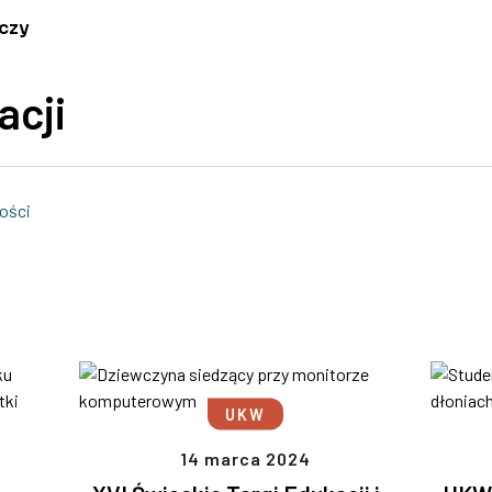
czy
acji
ości
UKW
14 marca 2024