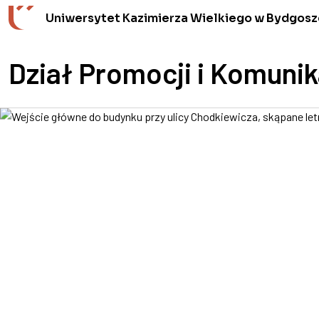
Przejdź do wyszukiwarki
Przejdź do treści
Przejdź do stopki - Kontakt
Uniwersytet Kazimierza Wielkiego w Bydgosz
Dział Promocji i Komunik